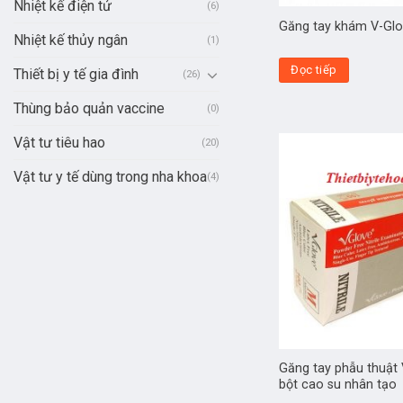
Nhiệt kế điện tử
(6)
Găng tay khám V-Glo
Nhiệt kế thủy ngân
(1)
Đọc tiếp
Thiết bị y tế gia đình
(26)
Thùng bảo quản vaccine
(0)
Vật tư tiêu hao
(20)
Vật tư y tế dùng trong nha khoa
(4)
Găng tay phẫu thuật
bột cao su nhân tạo