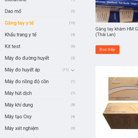
Dao mổ
(5)
Găng tay y tế
(15)
Găng tay khám HM G
Khẩu trang y tế
(Thái Lan)
(4)
Kit test
(0)
Đọc tiếp
Máy đo đường huyết
(2)
Máy đo huyết áp
(11)
Máy đo nồng độ cồn
(1)
Máy hút dịch
(1)
Máy khí dung
(8)
Máy tạo Oxy
(4)
Máy xét nghiệm
(0)