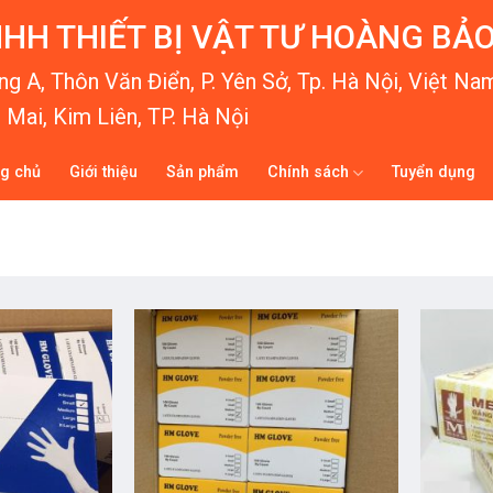
HH THIẾT BỊ VẬT TƯ HOÀNG BẢ
g A, Thôn Văn Điển, P. Yên Sở, Tp. Hà Nội, Việt Na
Mai, Kim Liên, TP. Hà Nội
ng chủ
Giới thiệu
Sản phẩm
Chính sách
Tuyển dụng