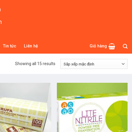
O
m
Tin tức
Liên hệ
Giỏ hàng
Showing all 15 results