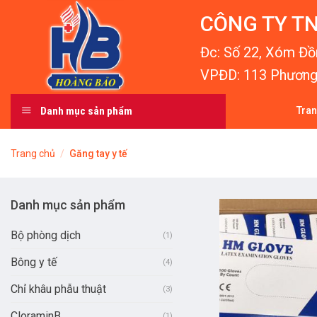
Skip
CÔNG TY TN
to
content
Đc: Số 22, Xóm Đồn
VPĐD: 113 Phương 
Danh mục sản phẩm
Tra
Trang chủ
/
Găng tay y tế
Danh mục sản phẩm
Bộ phòng dịch
(1)
Bông y tế
(4)
Chỉ khâu phẫu thuật
(3)
CloraminB
(1)