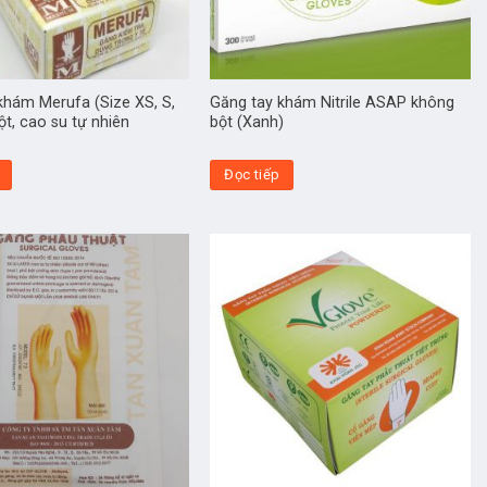
khám Merufa (Size XS, S,
Găng tay khám Nitrile ASAP không
ột, cao su tự nhiên
bột (Xanh)
Đọc tiếp