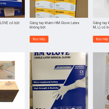
LOVE có bột
Găng tay khám HM Glove Latex
Găng tay 
không bột
M, L) có b
Đọc tiếp
Đọc tiếp