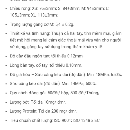
Chiều rộng: XS: 76±3mm; S: 84±3mm; M: 94±3mm; L:
105±3mm; XL: 113±3mm;
Trọng lượng găng cỡ M: 5,4 ± 0,2g.
Thiết kế và tính năng: Thuận cả hai tay, tính mềm mại, giảm
tiết mồ hôi mang lại cảm giác thoải mái vừa vặn cho người
sử dụng; găng tay sử dụng trong thăm khám y tế.
Độ dày đầu ngón tay: tối thiểu 0.12mm;
Lòng bàn tay, cổ tay: tối thiểu 0.10mm.
Độ già hóa – Sức căng kéo dài (độ dãn): Min: 18MPa, 650%;
Sức căng kéo dài (độ dãn): Min: 14MPa, 500%;
Quy cách đóng gói: 50đôi/ hộp; 500 đôi/Thùng;
Lượng bột: Tối đa 10mg/ dm².
Lượng Protein: Tối đa 200 mg/ dm².
Tiêu chuẩn chất lượng: ISO 9001; ISO 13485; EC