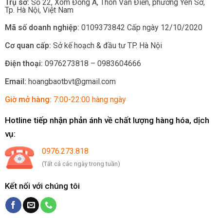
Trụ sở:
Số 22, Xóm Đồng A, Thôn Văn Điển, phường Yên Sở
,
Tp.
Hà Nội, Việt Nam
Mã số doanh nghiệp:
0109373842 Cấp ngày 12/10/2020
Cơ quan cấp:
Sở kế hoạch & đầu tư TP. Hà Nội
Điện thoại:
0976273818 – 0983604666
Email:
hoangbaotbvt@gmail.com
Giờ mở hàng:
7:00-22:00 hàng ngày
Hotline tiếp nhận phản ánh về chất lượng hàng hóa, dịch
vụ:
0976.273.818
(Tất cả các ngày trong tuần)
Kết nối với chúng tôi