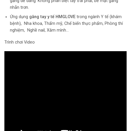
găng dễ dàng. Không phân biệt tay trái phải, bề mặt găng
nhẵn trơn.
Ứng dụng
găng tay y tế HMGLOVE
trong ngành Y tế (khám
bệnh), Nha khoa, Thẩm mỹ, Chế biến thực phẩm, Phòng thí
nghiệm, Nghề nail, Xăm mình…
Trình chơi Video