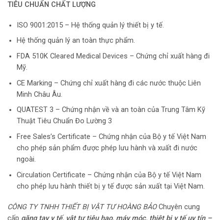
TIÊU CHUẨN CHẤT LƯỢNG
ISO 9001:2015 – Hệ thống quản lý thiết bị y tế.
Hệ thống quản lý an toàn thực phẩm.
FDA 510K Cleared Medical Devices – Chứng chỉ xuất hàng đi
Mỹ.
CE Marking – Chứng chỉ xuất hàng đi các nước thuộc Liên
Minh Châu Âu.
QUATEST 3 – Chứng nhận về và an toàn của Trung Tâm Kỹ
Thuật Tiêu Chuẩn Đo Lường 3
Free Sales’s Certificate – Chứng nhận của Bộ y tế Việt Nam
cho phép sản phẩm được phép lưu hành và xuất đi nước
ngoài.
Circulation Certificate – Chứng nhận của Bộ y tế Việt Nam
cho phép lưu hành thiết bị y tế được sản xuất tại Việt Nam.
CÔNG TY TNHH THIẾT BỊ VẬT TƯ HOÀNG BẢO
Chuyên cung
cấp
găng tay y tế, vật tư tiêu hao,
máy móc, thiêt bị y tế uy tín –