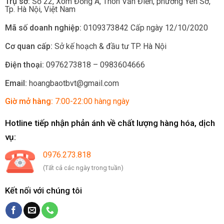
Trụ sở:
Số 22, Xóm Đồng A, Thôn Văn Điển, phường Yên Sở
,
Tp.
Hà Nội, Việt Nam
Mã số doanh nghiệp:
0109373842 Cấp ngày 12/10/2020
Cơ quan cấp:
Sở kế hoạch & đầu tư TP. Hà Nội
Điện thoại:
0976273818 – 0983604666
Email:
hoangbaotbvt@gmail.com
Giờ mở hàng:
7:00-22:00 hàng ngày
Hotline tiếp nhận phản ánh về chất lượng hàng hóa, dịch
vụ:
0976.273.818
(Tất cả các ngày trong tuần)
Kết nối với chúng tôi