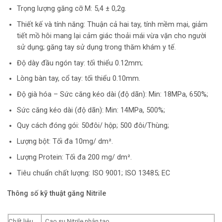
Trọng lượng găng cỡ M: 5,4 ± 0,2g.
Thiết kế và tính năng: Thuận cả hai tay, tính mềm mại, giảm
tiết mồ hôi mang lại cảm giác thoải mái vừa vặn cho người
sử dụng; găng tay sử dụng trong thăm khám y tế.
Độ dày đầu ngón tay: tối thiểu 0.12mm;
Lòng bàn tay, cổ tay: tối thiểu 0.10mm.
Độ già hóa – Sức căng kéo dài (độ dãn): Min: 18MPa, 650%;
Sức căng kéo dài (độ dãn): Min: 14MPa, 500%;
Quy cách đóng gói: 50đôi/ hộp; 500 đôi/Thùng;
Lượng bột: Tối đa 10mg/ dm².
Lượng Protein: Tối đa 200 mg/ dm².
Tiêu chuẩn chất lượng: ISO 9001; ISO 13485; EC
Thông số kỹ thuật găng Nitrile
Chất liệu
Cao su Nitrile nhân tạo.