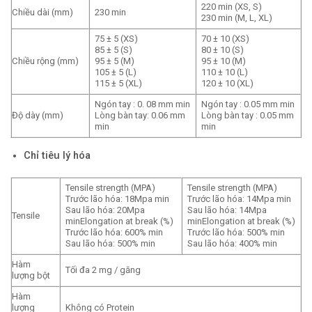
220 min (XS, S)
Chiều dài (mm)
230 min
230 min (M, L, XL)
75 ± 5 (XS)
70 ± 10 (XS)
85 ± 5 (S)
80 ± 10 (S)
Chiều rộng (mm)
95 ± 5 (M)
95 ± 10 (M)
105 ± 5 (L)
110 ± 10 (L)
115 ± 5 (XL)
120 ± 10 (XL)
Ngón tay : 0. 08 mm min
Ngón tay : 0.05 mm min
Độ dày (mm)
Lòng bàn tay: 0.06 mm
Lòng bàn tay : 0.05 mm
min
min
Chỉ tiêu lý hóa
Tensile strength (MPA)
Tensile strength (MPA)
Trước lão hóa: 18Mpa min
Trước lão hóa: 14Mpa min
Sau lão hóa: 20Mpa
Sau lão hóa: 14Mpa
Tensile
minElongation at break (%)
minElongation at break (%)
Trước lão hóa: 600% min
Trước lão hóa: 500% min
Sau lão hóa: 500% min
Sau lão hóa: 400% min
Hàm
Tối đa 2 mg / găng
lượng bột
Hàm
lượng
Không có Protein