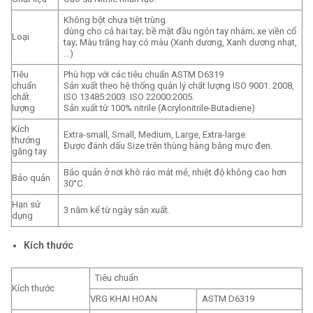
Không bột chưa tiệt trùng.
dùng cho cả hai tay; bề mặt đầu ngón tay nhám; xe viền cổ
Loại
tay; Màu trắng hay có màu (Xanh dương, Xanh dương nhạt,
…)
Tiêu
Phù hợp với các tiêu chuẩn ASTM D6319
chuẩn
Sản xuất theo hệ thống quản lý chất lượng ISO 9001: 2008,
chất
ISO 13485:2003. ISO 22000:2005.
lượng
Sản xuất từ 100% nitrile (Acrylonitrile-Butadiene)
Kích
Extra-small, Small, Medium, Large, Extra-large.
thướng
Được đánh dấu Size trên thùng hàng bằng mực đen.
găng tay
Bảo quản ở nơi khô ráo mát mẻ, nhiệt độ không cao hơn
Bảo quản
30°C.
Hạn sử
3 năm kể từ ngày sản xuất.
dụng
Kích thước
Tiêu chuẩn
Kích thước
VRG KHAI HOAN
ASTM D6319