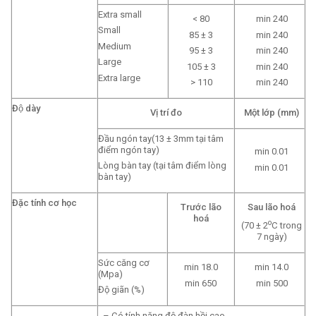
Extra small
< 80
min 240
Small
85 ± 3
min 240
Medium
95 ± 3
min 240
Large
105 ± 3
min 240
Extra large
> 110
min 240
Độ dày
Vị trí đo
Một lớp (mm)
Đầu ngón tay(13 ± 3mm tại tâm
điểm ngón tay)
min 0.01
Lòng bàn tay (tại tâm điểm lòng
min 0.01
bàn tay)
Đặc tính cơ học
Trước lão
Sau lão hoá
hoá
o
(70 ± 2
C trong
7 ngày)
Sức căng cơ
min 18.0
min 14.0
(Mpa)
min 650
min 500
Độ giãn (%)
– Có tính năng độ đàn hồi cao.