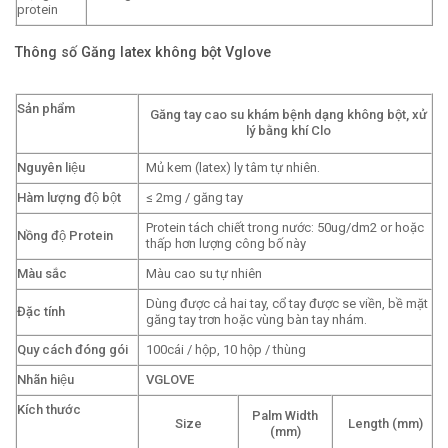
protein
Thông số Găng latex không bột Vglove
Sản phẩm
Găng tay cao su khám bệnh dạng không bột, xử
lý bằng khí Clo
Nguyên liệu
Mủ kem (latex) ly tâm tự nhiên.
Hàm lượng độ bột
≤ 2mg / găng tay
Protein tách chiết trong nước: 50ug/dm2 or hoặc
Nồng độ Protein
thấp hơn lượng công bố này
Màu sắc
Màu cao su tự nhiên
Dùng được cả hai tay, cổ tay được se viền, bề mặt
Đặc tính
găng tay trơn hoặc vùng bàn tay nhám.
Quy cách đóng gói
100cái / hộp, 10 hộp / thùng
Nhãn hiệu
VGLOVE
Kích thước
Palm Width
Size
Length (mm)
(mm)