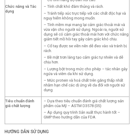
Chức năng và Tác
– Tính chất khó đâm thủng và rách.
dụng
– Tránh tiếp xúc trực tiếp với các chất độc hại và
nguy hiểm không mong muốn.
– Tính mềm mại mang lại cảm giác thoải mái và
vừa vặn cho người sử dụng. Ngoài ra, người sử
dụng sẽ có cảm giác thoải mái hơn với chức năng
giảm tiết mồ hôi tay gây cảm giác khó chịu.
– Cổ tay được se viền nên dễ đeo vào và tránh bị
rách.
– Bề mặt trơn láng tạo cảm giác tự nhiên và dễ
chịu hơn.
– Lượng bột trong mức cho phép – tác nhân gây
ngứa và viêm da khi sử dụng.
– Mức protein và hoá chất trên găng thấp nhất
nhằm hạn chế các dị ứng về da đối với người sử
dụng.
Tiêu chuẩn đánh
– Dựa theo tiêu chuẩn đánh giá chất lượng sản
giá chất lượng
phẩm của Mỹ – ASTM D3578 (05)
– Áp dụng quy trình Sản xuất thực hành tốt –
GMP theo hướng dẫn của FDA.
HƯỚNG DẪN SỬ DỤNG