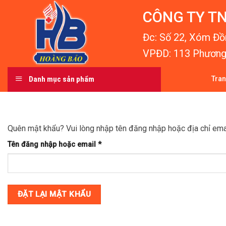
Skip
CÔNG TY TN
to
content
Đc: Số 22, Xóm Đồn
VPĐD: 113 Phương 
Danh mục sản phẩm
Tra
Quên mật khẩu? Vui lòng nhập tên đăng nhập hoặc địa chỉ emai
Bắt
Tên đăng nhập hoặc email
*
buộc
ĐẶT LẠI MẬT KHẨU