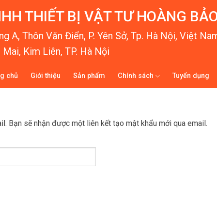
HH THIẾT BỊ VẬT TƯ HOÀNG BẢ
g A, Thôn Văn Điển, P. Yên Sở, Tp. Hà Nội, Việt Na
Mai, Kim Liên, TP. Hà Nội
ng chủ
Giới thiệu
Sản phẩm
Chính sách
Tuyển dụng
l. Bạn sẽ nhận được một liên kết tạo mật khẩu mới qua email.