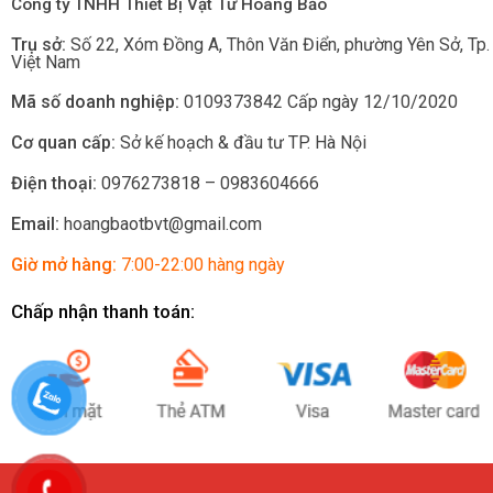
Công ty TNHH Thiết Bị Vật Tư Hoàng Bảo
Trụ sở:
Số 22, Xóm Đồng A, Thôn Văn Điển, phường Yên Sở
, Tp
Việt Nam
Mã số doanh nghiệp:
0109373842 Cấp ngày 12/10/2020
Cơ quan cấp:
Sở kế hoạch & đầu tư TP. Hà Nội
Điện thoại:
0976273818 – 0983604666
Email:
hoangbaotbvt@gmail.com
Giờ mở hàng:
7:00-22:00 hàng ngày
Chấp nhận thanh toán: