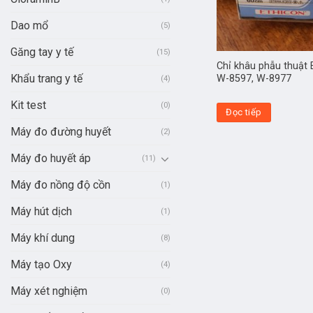
Dao mổ
(5)
Găng tay y tế
(15)
Chỉ khâu phẫu thuật 
Khẩu trang y tế
W-8597, W-8977
(4)
Kit test
(0)
Đọc tiếp
Máy đo đường huyết
(2)
Máy đo huyết áp
(11)
Máy đo nồng độ cồn
(1)
Máy hút dịch
(1)
Máy khí dung
(8)
Máy tạo Oxy
(4)
Máy xét nghiệm
(0)