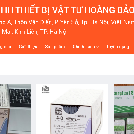
HH THIẾT BỊ VẬT TƯ HOÀNG BẢ
g A, Thôn Văn Điển, P. Yên Sở, Tp. Hà Nội, Việt Na
Mai, Kim Liên, TP. Hà Nội
ng chủ
Giới thiệu
Sản phẩm
Chính sách
Tuyển dụng