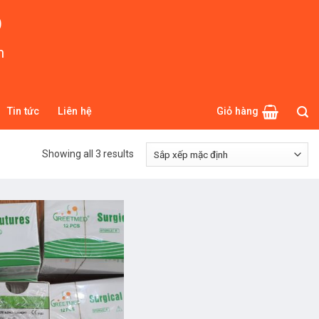
O
m
Tin tức
Liên hệ
Giỏ hàng
Showing all 3 results