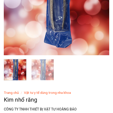
Trang chủ
/
Vật tư y tế dùng trong nha khoa
Kìm nhổ răng
CÔNG TY TNHH THIẾT BỊ VẬT TƯ HOÀNG BẢO