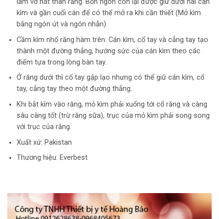
làm vỡ nát thân răng. Bốn ngón còn lại được giữ dưới hai cán
kìm và gần cuối cán để có thể mở ra khi cần thiết (Mở kìm
bằng ngón út và ngón nhẫn).
Cầm kìm nhổ răng hàm trên: Cán kìm, cổ tay và cẳng tay tạo
thành một đường thẳng, hướng sức của cán kìm theo các
điểm tựa trong lòng bàn tay.
Ở răng dưới thì cổ tay gập lạo nhưng có thể giữ cán kìm, cổ
tay, cẳng tay theo một đường thẳng.
Khi bắt kìm vào răng, mỏ kìm phải xuống tới cổ răng và càng
sâu càng tốt (trừ răng sữa), trục của mỏ kìm phải song song
với trục của răng.
Xuất xứ: Pakistan
Thương hiệu: Everbest