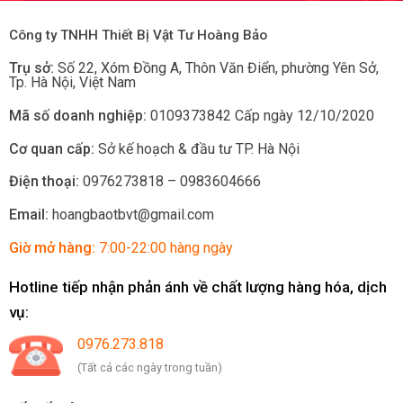
Công ty TNHH Thiết Bị Vật Tư Hoàng Bảo
Trụ sở:
Số 22, Xóm Đồng A, Thôn Văn Điển, phường Yên Sở
,
Tp.
Hà Nội, Việt Nam
Mã số doanh nghiệp:
0109373842 Cấp ngày 12/10/2020
Cơ quan cấp:
Sở kế hoạch & đầu tư TP. Hà Nội
Điện thoại:
0976273818 – 0983604666
Email:
hoangbaotbvt@gmail.com
Giờ mở hàng:
7:00-22:00 hàng ngày
Hotline tiếp nhận phản ánh về chất lượng hàng hóa, dịch
vụ:
0976.273.818
(Tất cả các ngày trong tuần)