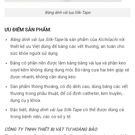
Băng dính vải lụa Silk-Tape
ƯU ĐIỂM SẢN PHẨM:
Băng dính vải lụa Silk-Tape
là sản phẩm của
Kichilachi
với
thiết kế ưu Việt dùng để băng các vết thương, an toàn cho
sức khỏe người sử dụng.
Băng có phần nền được làm bằng băng vải lụa và phần keo
oxyd kẽm không dùng dung môi. Bờ răng cưa hai bên giúp xé
được nhanh, không cần dùng kéo.
Sản phẩm thông thoáng, có độ dính cao, dùng băng các vết
thương trong phẫu thuật, để cố định catheter, kim truyền,…
dụng cụ y khoa.
Đặc biệt,
Băng dính vải lụa Silk-Tape
có thể được dùng cả
trong bệnh viện, các cơ sở y tế.
CÔNG TY TNHH THIẾT BỊ VẬT TƯ HOÀNG BẢO