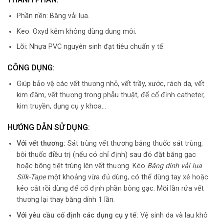
Phần nền: Băng vải lụa.
Keo: Oxyd kẽm không dùng dung môi.
Lõi: Nhựa PVC nguyên sinh đạt tiêu chuẩn y tế.
CÔNG DỤNG:
Giúp bảo vệ các vết thương nhỏ, vết trầy, xước, rách da, vết
kim đâm, vết thương trong phẫu thuật, để cố định catheter,
kim truyền, dụng cụ y khoa…
HƯỚNG DẪN SỬ DỤNG:
Với vết thương:
Sát trùng vết thương bằng thuốc sát trùng,
bôi thuốc điều trị (nếu có chỉ định) sau đó đặt băng gạc
hoặc bông tiệt trùng lên vết thương. Kéo
Băng dính vải lụa
Silk-Tape
một khoảng vừa đủ dùng, có thể dùng tay xé hoặc
kéo cắt rồi dùng để cố định phần bông gạc. Mỗi lần rửa vết
thương lại thay băng dính 1 lần.
Với yêu cầu cố định các dụng cụ y tế:
Vệ sinh da và lau khô