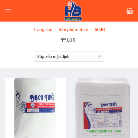
Skip
to
content
Trang chủ
/
Sản phẩm Size
/
500G
LỌC