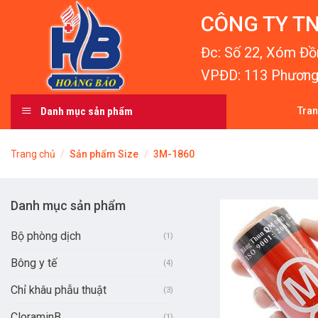
Skip
CÔNG TY TN
to
content
Đc: Số 22, Xóm Đồn
VPĐD: 113 Phương 
Danh mục sản phẩm
Tra
Trang chủ
/
Sản phẩm Size
/
3M-1860
Danh mục sản phẩm
Bộ phòng dịch
(1)
Bông y tế
(4)
Chỉ khâu phẫu thuật
(3)
CloraminB
(1)