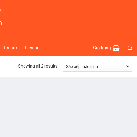
O
m
Tin tức
Liên hệ
Giỏ hàng
Showing all 2 results