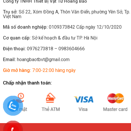
Công ty TNHH Thiết Bị Vật Tư Hoàng Bảo
Trụ sở:
Số 22, Xóm Đồng A, Thôn Văn Điển, phường Yên Sở
, Tp
Việt Nam
Mã số doanh nghiệp:
0109373842 Cấp ngày 12/10/2020
Cơ quan cấp:
Sở kế hoạch & đầu tư TP. Hà Nội
Điện thoại:
0976273818 – 0983604666
Email:
hoangbaotbvt@gmail.com
Giờ mở hàng:
7:00-22:00 hàng ngày
Chấp nhận thanh toán: