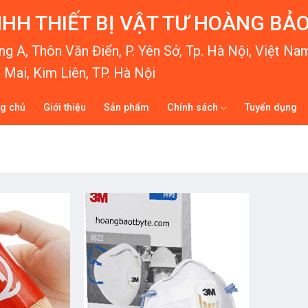
HH THIẾT BỊ VẬT TƯ HOÀNG BẢ
g A, Thôn Văn Điển, P. Yên Sở, Tp. Hà Nội, Việt Na
Mai, Kim Liên, TP. Hà Nội
ng chủ
Giới thiệu
Sản phẩm
Chính sách
Tuyển dụng