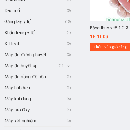
Dao mổ
(5)
Găng tay y tế
(15)
Băng thun y tế 1-2-
Khẩu trang y tế
(4)
15.100
₫
Kit test
(0)
Thêm vào giỏ hàng
Máy đo đường huyết
(2)
Máy đo huyết áp
(11)
Máy đo nồng độ cồn
(1)
Máy hút dịch
(1)
Máy khí dung
(8)
Máy tạo Oxy
(4)
Máy xét nghiệm
(0)