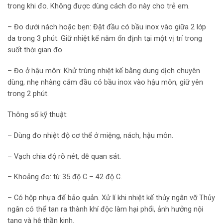
trong khi đo. Không được dùng cách đo này cho trẻ em.
– Đo dưới nách hoặc bẹn: Đặt đầu có bầu inox vào giữa 2 lớp
da trong 3 phút. Giữ nhiệt kế nằm ổn định tại một vị trí trong
suốt thời gian đo.
– Đo ở hậu môn: Khử trùng nhiệt kế bằng dung dịch chuyên
dùng, nhẹ nhàng cắm đầu có bầu inox vào hậu môn, giữ yên
trong 2 phút.
Thông số kỹ thuật:
– Dùng đo nhiệt độ cơ thể ở miệng, nách, hậu môn.
– Vạch chia độ rõ nét, dễ quan sát.
– Khoảng đo: từ 35 độ C – 42 độ C.
– Có hộp nhựa để bảo quản. Xử lí khi nhiệt kế thủy ngân vỡ Thủy
ngân có thể tan ra thành khí độc làm hại phổi, ảnh hưởng nội
tạng và hệ thần kinh.