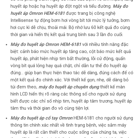
huyết áp hoặc hạ huyết áp đột ngột và tiểu đường.
Máy đo
huyết áp Omron HEM-6181
được trang bị công nghệ
Intellisense tự động bơm hơi vòng bít tới mức lý tưởng, bơm
hơi cực kì dễ chịu, thoải mái. Bộ nhớ lưu 60 kết quả đo cùng
thời gian và hiển thị kết quả trung bình sau 3 lần đo cuối.
Máy đo huyết áp Omron HEM-6181
với nhiều tính năng đặc
biệt: cảnh báo mức huyết áp tăng cao, cột báo mức kết quả
huyết áp, phát hiện nhịp tim bất thường, lỗi cử động, quấn
vòng bít quá lỏng hay quá chặt, chỉ dẫn tư thế đo huyết áp
đúng… giúp bạn thực hiện thao tác dễ dàng, đúng cách để có
một kết quả đo chính xác. Với thiết kế gọn, nhẹ, dễ dàng bỏ
túi đem theo,
máy đo huyết áp chuyên dụng
thiết kế màn
hình LCD hiển thị rõ ràng các thông số cho người sử dụng
biết được các chỉ số nhịp tim, huyết áp tâm trương, huyết áp
tâm thu và thời gian đo vô cùng tiện lợi.
Máy đo huyết áp cổ tay Omron
HEM-6181 cho người sử dụng
thông tin chính xác nhất về tình trạng bệnh, việc sắm máy
huyết áp là rất cần thiết cho cuộc sống của chúng ta, việc