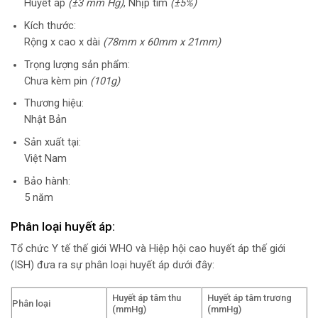
Huyết áp
(±3 mm Hg)
, Nhịp tim
(±5%)
Kích thước:
Rộng x cao x dài
(78mm x 60mm x 21mm)
Trọng lượng sản phẩm:
Chưa kèm pin
(101g)
Thương hiệu:
Nhật Bản
Sản xuất tại:
Việt Nam
Bảo hành:
5 năm
Phân loại huyết áp:
Tổ chức Y tế thế giới WHO và Hiệp hội cao huyết áp thế giới
(ISH) đưa ra sự phân loại huyết áp dưới đây:
Huyết áp tâm thu
Huyết áp tâm trương
Phân loại
(mmHg)
(mmHg)