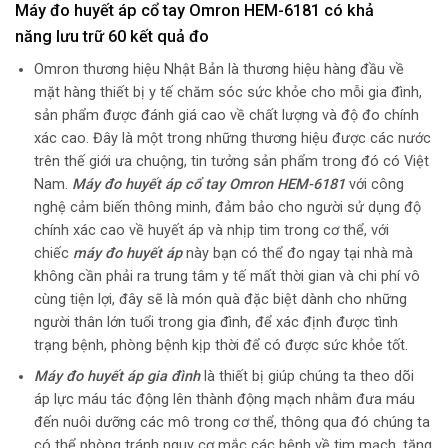
Máy đo huyết áp cổ tay Omron HEM-6181 có khả
năng
lưu
trữ 60 kết quả đo
Omron thương hiệu Nhật Bản là thương hiệu hàng đầu về
mặt hàng thiết bị y tế chăm sóc sức khỏe cho mỗi gia đình,
sản phẩm được đánh giá cao về chất lượng và độ đo chính
xác cao. Đây là một trong những thương hiệu được các nước
trên thế giới ưa chuộng, tin tưởng sản phẩm trong đó có Việt
Nam.
Máy đo huyết áp cổ tay Omron HEM-6181
với công
nghệ cảm biến thông minh, đảm bảo cho người sử dụng độ
chính xác cao về huyết áp và nhịp tim trong cơ thể, với
chiếc
máy đo huyết áp
này bạn có thể đo ngay tại nhà mà
không cần phải ra trung tâm y tế mất thời gian và chi phí vô
cùng tiện lợi, đây sẽ là món quà đặc biệt dành cho những
người thân lớn tuổi trong gia đình, để xác định được tình
trạng bệnh, phòng bệnh kịp thời để có được sức khỏe tốt.
Máy đo huyết áp gia đình
là thiết bị giúp chúng ta theo dõi
áp lực máu tác động lên thành động mạch nhằm đưa máu
đến nuôi dưỡng các mô trong cơ thể, thông qua đó chúng ta
có thể phòng tránh nguy cơ mắc các bệnh về tim mạch, tăng