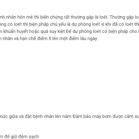
h nhân hôn mê thì biến chứng rất thường gặp là loét. Thường gặp l
ng có loét thì biện pháp chủ yếu là dự phòng loét vì khi đã có loét thì
ễm khuẩn huyết hoặc quá suy kiệt.Để dự phòng loét có biện pháp ch
nh nhân và hạn chế điểm tì lên một điểm lâu ngày.
ề mức giữa và đặt bệnh nhân lên nằm Đảm bảo máy bơm được cắm suố
đệm để giữ đệm sạch