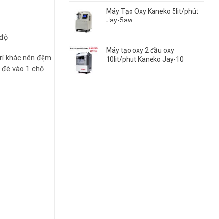
Máy Tạo Oxy Kaneko 5lit/phút
Jay-5aw
 độ
Máy tạo oxy 2 đầu oxy
trí khác nên đệm
10lit/phut Kaneko Jay-10
n đè vào 1 chỗ