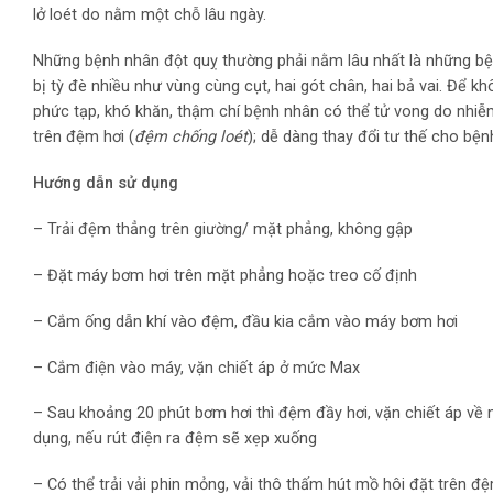
lở loét do nằm một chỗ lâu ngày.
Những bệnh nhân đột quỵ thường phải nằm lâu nhất là những bện
bị tỳ đè nhiều như vùng cùng cụt, hai gót chân, hai bả vai. Để khô
phức tạp, khó khăn, thậm chí bệnh nhân có thể tử vong do nhi
trên đệm hơi (
đệm chống loét
); dễ dàng thay đổi tư thế cho bệ
Hướng dẫn sử dụng
– Trải đệm thẳng trên giường/ mặt phẳng, không gập
– Đặt máy bơm hơi trên mặt phẳng hoặc treo cố định
– Cắm ống dẫn khí vào đệm, đầu kia cắm vào máy bơm hơi
– Cắm điện vào máy, vặn chiết áp ở mức Max
– Sau khoảng 20 phút bơm hơi thì đệm đầy hơi, vặn chiết áp v
dụng, nếu rút điện ra đệm sẽ xẹp xuống
– Có thể trải vải phin mỏng, vải thô thấm hút mồ hôi đặt trên 