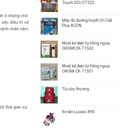
Touch GCU ET322
oét ở những chỗ
Máy đo đường huyết On Call
 việc điều trị sẽ
Plus ACON
o bệnh nhân nằm
Nhiệt kế điện tử hồng ngoại
OROMI CK-T1502
Nhiệt kế điện tử hồng ngoại
OROMI CK-T1501
Túi cứu thương
t thời gian sử
Xe lăn Lucass X90