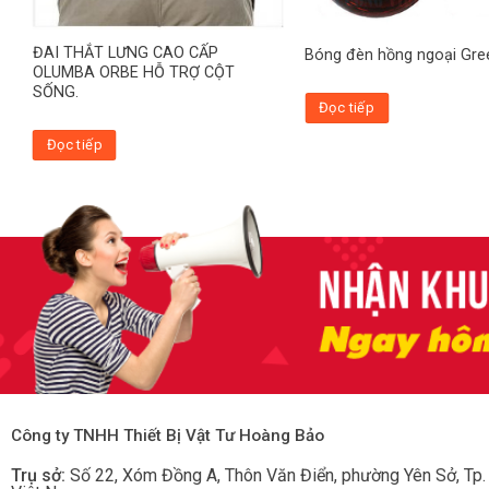
ĐAI THẮT LƯNG CAO CẤP
Bóng đèn hồng ngoại Gr
OLUMBA ORBE HỖ TRỢ CỘT
SỐNG.
Đọc tiếp
Đọc tiếp
Công ty TNHH Thiết Bị Vật Tư Hoàng Bảo
Trụ sở:
Số 22, Xóm Đồng A, Thôn Văn Điển, phường Yên Sở
, Tp