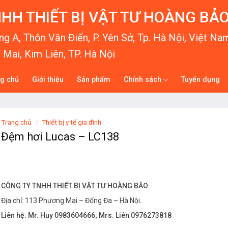
HH THIẾT BỊ VẬT TƯ HOÀNG BẢ
g A, Thôn Văn Điển, P. Yên Sở, Tp. Hà Nội, Việt Na
Mai, Kim Liên, TP. Hà Nội
ng chủ
Giới thiệu
Sản phẩm
Chính sách
Tuyển dụng
Trang chủ
/
Thiết bị y tế gia đình
Đệm hơi Lucas – LC138
CÔNG TY TNHH THIẾT BỊ VẬT TƯ HOÀNG BẢO
Địa chỉ: 113 Phương Mai – Đống Đa – Hà Nội.
Liên hệ: Mr. Huy 0983604666; Mrs. Liên 0976273818